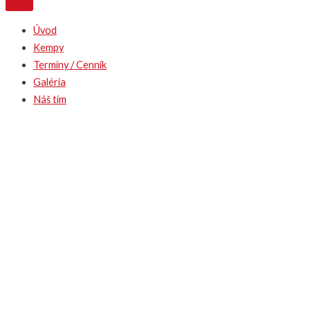
Úvod
Kempy
Termíny / Cenník
Galéria
Náš tím